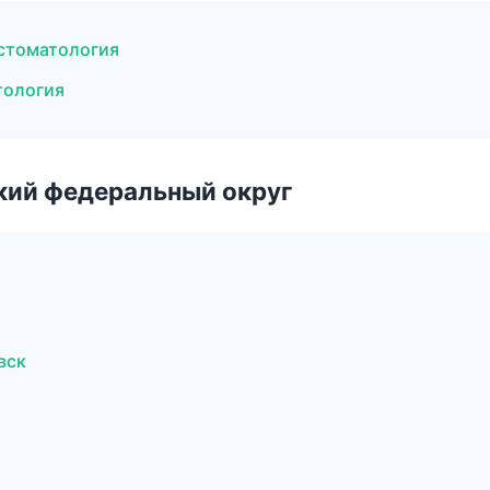
 стоматология
тология
ский федеральный округ
вск