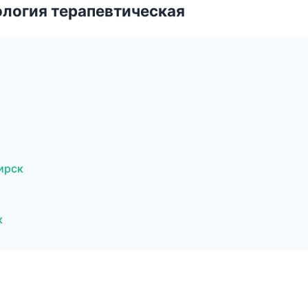
логия терапевтическая
ирск
к