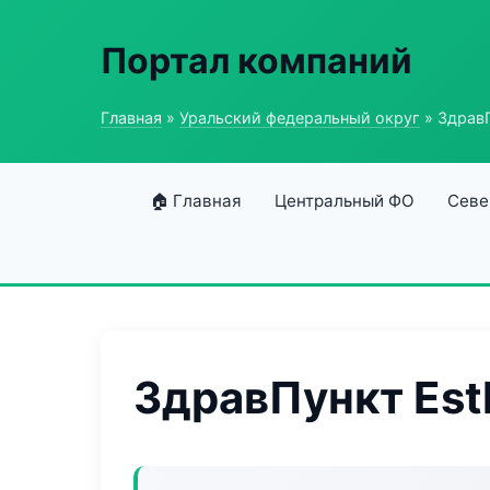
Портал компаний
Главная
»
Уральский федеральный округ
» ЗдравП
🏠 Главная
Центральный ФО
Севе
ЗдравПункт Esth