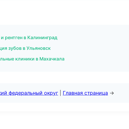
 и рентген в Калининград
ция зубов в Ульяновск
ильные клиники в Махачкала
кий федеральный округ
|
Главная страница
→