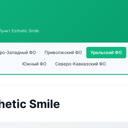
ункт Esthetic Smile
ро-Западный ФО
Приволжский ФО
Уральский ФО
Южный ФО
Северо-Кавказский ФО
etic Smile