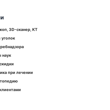
ми
оп, 3D-сканер, КТ
 уголок
требнадзора
ы наук
скидки
тика при лечении
ортопедию
 клиентами